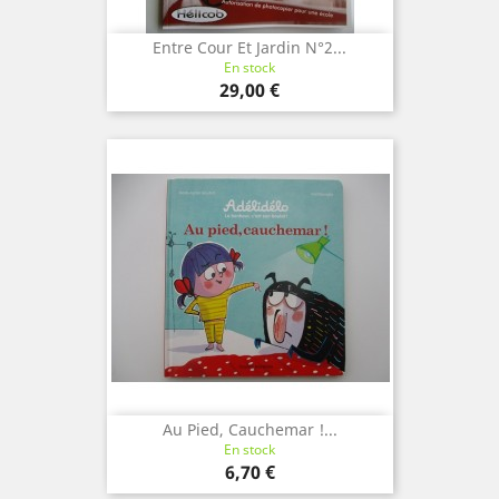
Entre Cour Et Jardin N°2...
En stock
Prix
29,00 €
Au Pied, Cauchemar !...
En stock
Prix
6,70 €