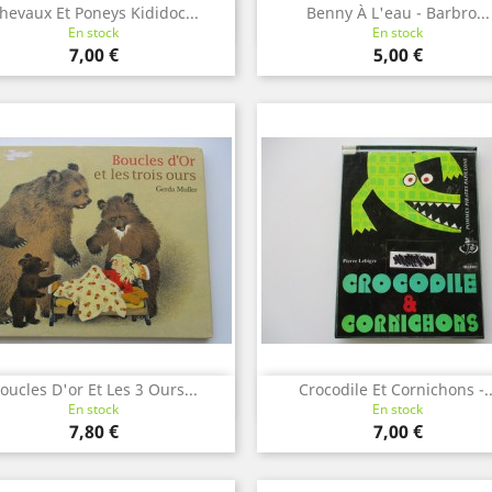
hevaux Et Poneys Kididoc...
Benny À L'eau - Barbro...
Aperçu rapide
Aperçu rapide


En stock
En stock
Prix
Prix
7,00 €
5,00 €
oucles D'or Et Les 3 Ours...
Crocodile Et Cornichons -..
Aperçu rapide
Aperçu rapide


En stock
En stock
Prix
Prix
7,80 €
7,00 €