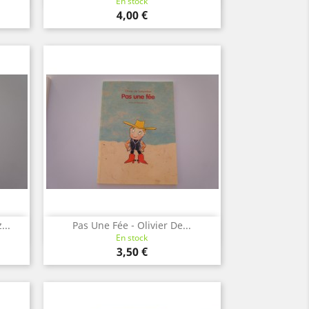
En stock
Prix
4,00 €
...
Pas Une Fée - Olivier De...
Aperçu rapide

En stock
Prix
3,50 €