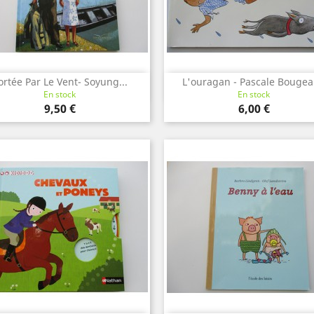
ortée Par Le Vent- Soyung...
L'ouragan - Pascale Bougea
Aperçu rapide
Aperçu rapide


En stock
En stock
Prix
Prix
9,50 €
6,00 €