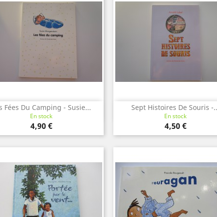
s Fées Du Camping - Susie...
Sept Histoires De Souris -..
Aperçu rapide
Aperçu rapide


En stock
En stock
Prix
Prix
4,90 €
4,50 €