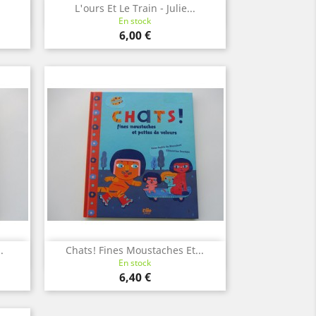
L'ours Et Le Train - Julie...
Aperçu rapide

En stock
Prix
6,00 €
.
Chats! Fines Moustaches Et...
Aperçu rapide

En stock
Prix
6,40 €