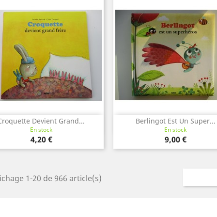
Croquette Devient Grand...
Berlingot Est Un Super...
Aperçu rapide
Aperçu rapide


En stock
En stock
Prix
Prix
4,20 €
9,00 €
ichage 1-20 de 966 article(s)