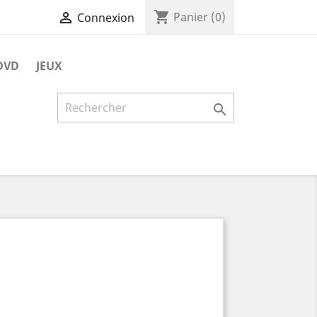
shopping_cart

Panier
(0)
Connexion
DVD
JEUX
