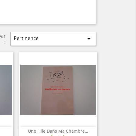
par
Pertinence

:
Une Fille Dans Ma Chambre...
Aperçu rapide
