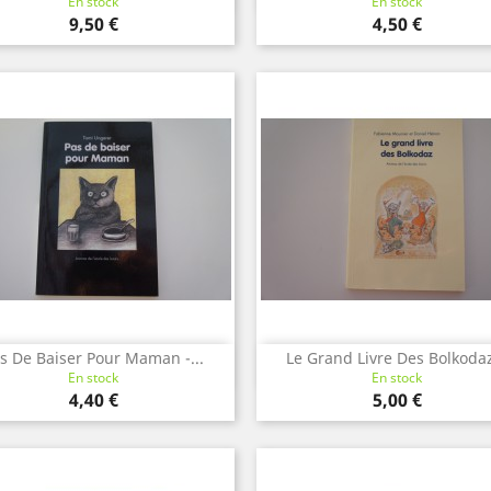
En stock
En stock
Prix
Prix
9,50 €
4,50 €
s De Baiser Pour Maman -...
Le Grand Livre Des Bolkodaz
Aperçu rapide
Aperçu rapide


En stock
En stock
Prix
Prix
4,40 €
5,00 €