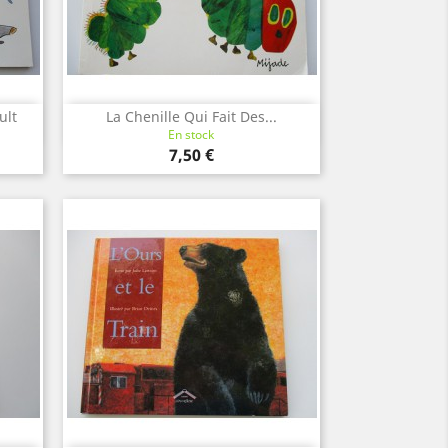
ult
La Chenille Qui Fait Des...
Aperçu rapide

En stock
Prix
7,50 €