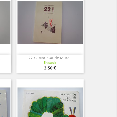
.
22 ! - Marie-Aude Murail
Aperçu rapide

En stock
Prix
3,50 €