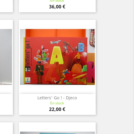
En stock
Prix
36,00 €
Letters' Go ! - Djeco
Aperçu rapide

En stock
Prix
22,00 €