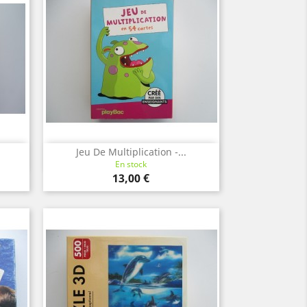
Jeu De Multiplication -...
Aperçu rapide

En stock
Prix
13,00 €