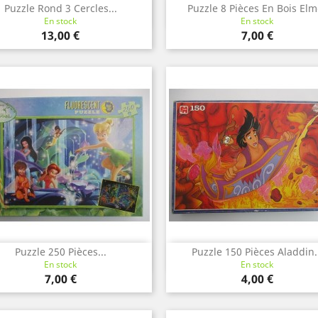
Puzzle Rond 3 Cercles...
Puzzle 8 Pièces En Bois Elm
Aperçu rapide
Aperçu rapide


En stock
En stock
Prix
Prix
13,00 €
7,00 €
Puzzle 250 Pièces...
Puzzle 150 Pièces Aladdin..
Aperçu rapide
Aperçu rapide


En stock
En stock
Prix
Prix
7,00 €
4,00 €