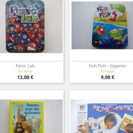
Panic Lab
Fish Fish - Gigamic
Aperçu rapide
Aperçu rapide


En stock
En stock
Prix
Prix
13,00 €
9,00 €