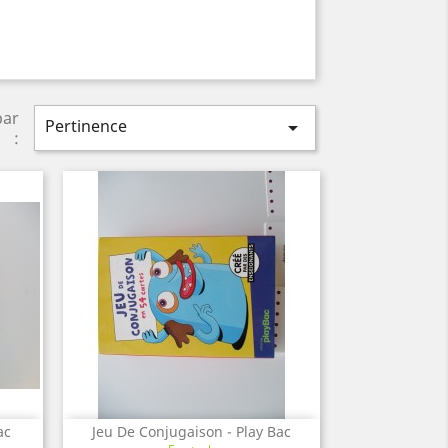
par
Pertinence

:
ac
Jeu De Conjugaison - Play Bac
Aperçu rapide
