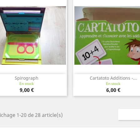
Spirograph
Cartatoto Additions -...
Aperçu rapide
Aperçu rapide


En stock
En stock
Prix
Prix
9,00 €
6,00 €
ichage 1-20 de 28 article(s)