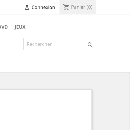
shopping_cart

Panier
(0)
Connexion
DVD
JEUX
