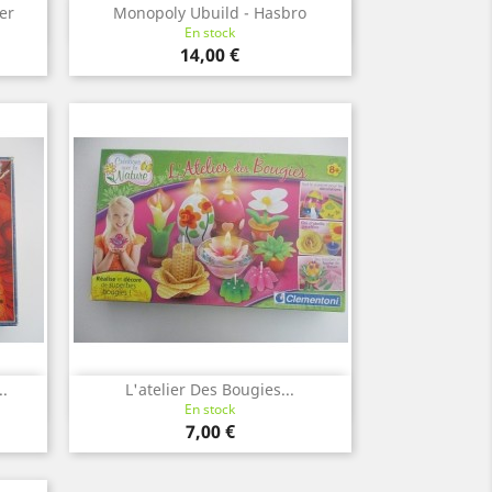
er
Monopoly Ubuild - Hasbro
Aperçu rapide

En stock
Prix
14,00 €
.
L'atelier Des Bougies...
Aperçu rapide

En stock
Prix
7,00 €