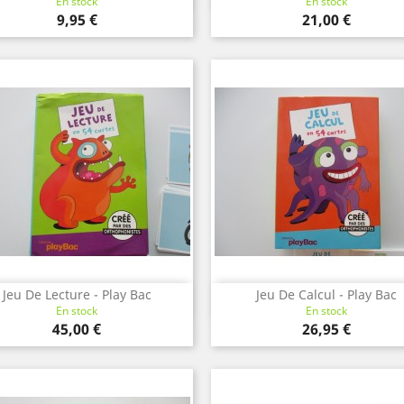
En stock
En stock
Prix
Prix
9,95 €
21,00 €
Jeu De Lecture - Play Bac
Jeu De Calcul - Play Bac
Aperçu rapide
Aperçu rapide


En stock
En stock
Prix
Prix
45,00 €
26,95 €