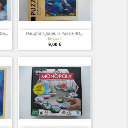
e...
Dauphins Joueurs Puzzle 3D...
Aperçu rapide

En stock
Prix
9,00 €