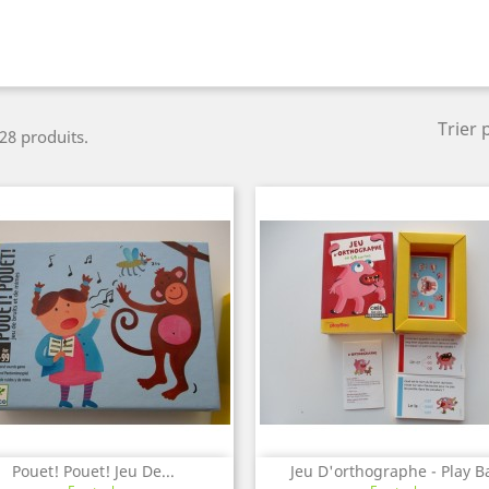
Trier 
 28 produits.
Pouet! Pouet! Jeu De...
Jeu D'orthographe - Play B
Aperçu rapide
Aperçu rapide

